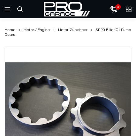
0
Home
Motor / Engine
Motor-Zubehoer
SR20 Billet Oil Pump
Gears