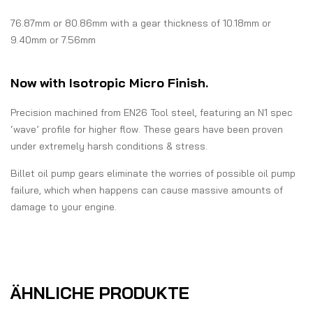
76.87mm or 80.86mm with a gear thickness of 10.18mm or
9.40mm or 7.56mm
Now with Isotropic Micro Finish.
Precision machined from EN26 Tool steel, featuring an N1 spec
‘wave’ profile for higher flow. These gears have been proven
under extremely harsh conditions & stress.
Billet oil pump gears eliminate the worries of possible oil pump
failure, which when happens can cause massive amounts of
damage to your engine.
ÄHNLICHE PRODUKTE