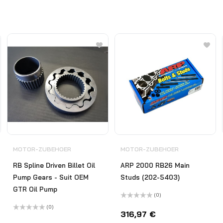
MOTOR-ZUBEHOER
MOTOR-ZUBEHOER
RB Spline Driven Billet Oil
ARP 2000 RB26 Main
Pump Gears - Suit OEM
Studs (202-5403)
GTR Oil Pump
(0)
Bewertet
(0)
mit
316,97
€
Bewertet
0
mit
von