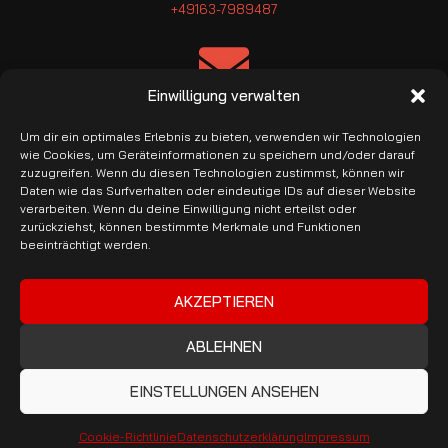
+49163-7989487
Einwilligung verwalten
E-Mail: info@pro-garage.com
Um dir ein optimales Erlebnis zu bieten, verwenden wir Technologien
wie Cookies, um Geräteinformationen zu speichern und/oder darauf
zuzugreifen. Wenn du diesen Technologien zustimmst, können wir
Daten wie das Surfverhalten oder eindeutige IDs auf dieser Website
verarbeiten. Wenn du deine Einwilligung nicht erteilst oder
zurückziehst, können bestimmte Merkmale und Funktionen
beeinträchtigt werden.
Banküberweisung & PayPal
AKZEPTIEREN
ABLEHNEN
Copyright © 2026 ProGarage. Alle Rechte vorbehalten.
EINSTELLUNGEN ANSEHEN
Cookie-Richtlinie
Datenschutzerklärung
Impressum
VERTRAG WIDERRUFEN