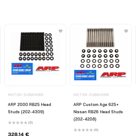
MOTOR-ZUBEHOER
MOTOR-ZUBEHOER
ARP 2000 RB25 Head
ARP Custom Age 625+
Studs (202-4309)
Nissan RB26 Head Studs
(202-4208)
(0)
Bewertet
(0)
mit
328,14
€
0
Bewertet