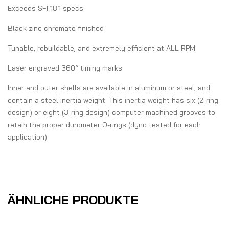
Exceeds SFI 18.1 specs
Black zinc chromate finished
Tunable, rebuildable, and extremely efficient at ALL RPM
Laser engraved 360° timing marks
Inner and outer shells are available in aluminum or steel, and
contain a steel inertia weight. This inertia weight has six (2-ring
design) or eight (3-ring design) computer machined grooves to
retain the proper durometer O-rings (dyno tested for each
application).
ÄHNLICHE PRODUKTE