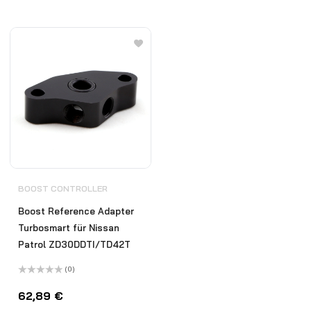
BOOST CONTROLLER
Boost Reference Adapter
Turbosmart für Nissan
Patrol ZD30DDTI/TD42T
(0)
Bewertet
mit
62,89
€
0
von