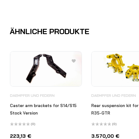
ÄHNLICHE PRODUKTE
DAEMPFER UND FEDERN
DAEMPFER UND FEDERN
Caster arm brackets for S14/S15
Rear suspension kit for
Stock Version
R35-GTR
(0)
(0)
Bewertet
Bewertet
mit
mit
223,13
€
3.570,00
€
0
0