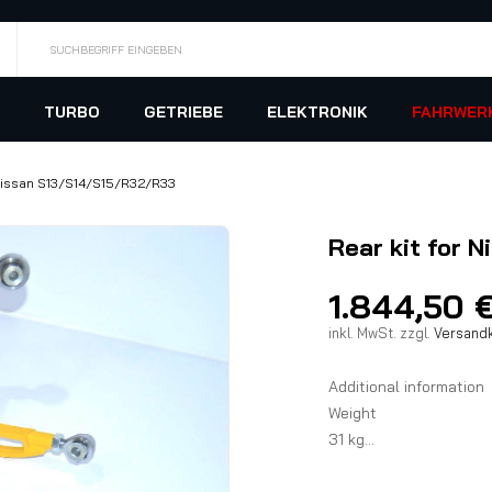
SUCHBEGRIFF EINGEBEN
TURBO
GETRIEBE
ELEKTRONIK
FAHRWER
 Nissan S13/S14/S15/R32/R33
Rear kit for
1.844,50
inkl. MwSt.
zzgl.
Versand
Additional information
Weight
31 kg
Color