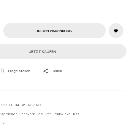
IN DEN WARENKORB
JETZT KAUFEN
Frage stellen
Teilen
san-S13-S14-S15-R32-R33
Suspension
,
Fahrwerk Und Drift
,
Lenkwinkel-Kits
nce