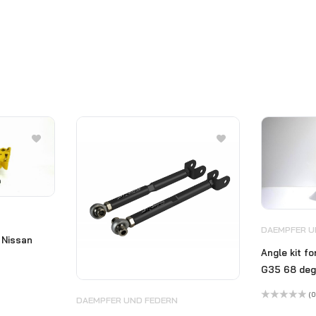
DAEMPFER U
 Nissan
Angle kit fo
G35 68 deg
(0
DAEMPFER UND FEDERN
Bewertet
mit