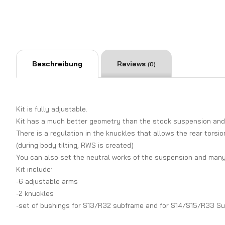
Beschreibung
Reviews
(0)
Kit is fully adjustable.
Kit has a much better geometry than the stock suspension and 
There is a regulation in the knuckles that allows the rear torsio
(during body tilting, RWS is created)
You can also set the neutral works of the suspension and many 
Kit include:
-6 adjustable arms
-2 knuckles
-set of bushings for S13/R32 subframe and for S14/S15/R33 S