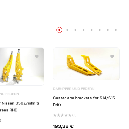
DAEMPFER UND FEDERN
ND FEDERN
Caster arm brackets for S14/S15
r Nissan 350Z/infiniti
Drift
rees RHD
(0)
)
Bewertet
mit
193,38
€
0