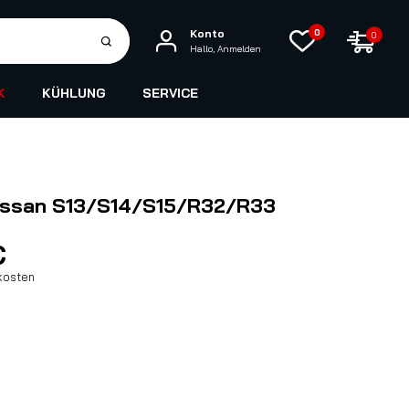
Konto
0
0
Hallo, Anmelden
K
KÜHLUNG
SERVICE
 Nissan S13/S14/S15/R32/R33
€
kosten