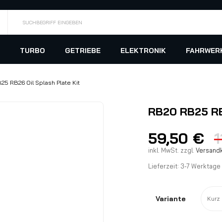
SUCHBEGRIFF EINGEBEN
TURBO
GETRIEBE
ELEKTRONIK
FAHRWER
5 RB26 Oil Splash Plate Kit
RB20 RB25 RB2
59,50
€
inkl. MwSt.
zzgl.
Versand
Lieferzeit:
3-7 Werktage
Variante