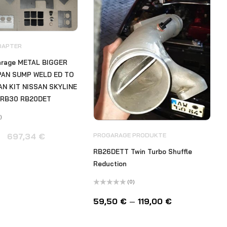
DAPTER
arage METAL BIGGER
L PAN SUMP WELD ED TO
AN KIT NISSAN SKYLINE
 RB30 RB20DET
)
PROGARAGE PRODUKTE
697,34
€
RB26DETT Twin Turbo Shuffle
Reduction
(0)
Bewertet
mit
59,50
€
–
119,00
€
0
von
5