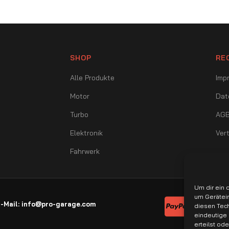
SHOP
RE
Alle Produkte
Imp
Motor
Dat
Turbo
AG
Elektronik
Ver
Fahrwerk
Um dir ein 
um Gerätei
-Mail: info@pro-garage.com
Banküberwe
diesen Tech
eindeutige 
erteilst od