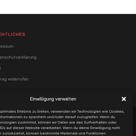
CHTLICHES
ressum
enschutzerklärung
B
trag widerrufen
Einwilligung verwalten
optimales Erlebnis zu bieten, verwenden wir Technologien wie Cookies,
nformationen zu speichern und/oder darauf zuzugreifen. Wenn du
isung & PayPal
nologien zustimmst, können wir Daten wie das Surfverhalten oder
IDs auf dieser Website verarbeiten. Wenn du deine Einwilligung nicht
er zurückziehst, können bestimmte Merkmale und Funktionen