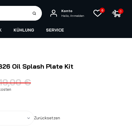
Konto
0
0
Hallo, Anmelden
K
KÜHLUNG
SERVICE
6 Oil Splash Plate Kit
119,00
€
kosten
Zurücksetzen