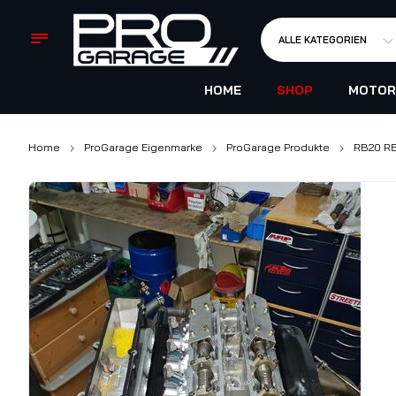
ALLE KATEGORIEN
HOME
SHOP
MOTOR
Home
ProGarage Eigenmarke
ProGarage Produkte
RB20 RB2