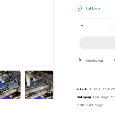
Auf Lager
-
+
Vergleichen
Art.-Nr.:
Rb20-Rb25-Rb26
Category :
ProGarage Pro
Marke:
ProGarage