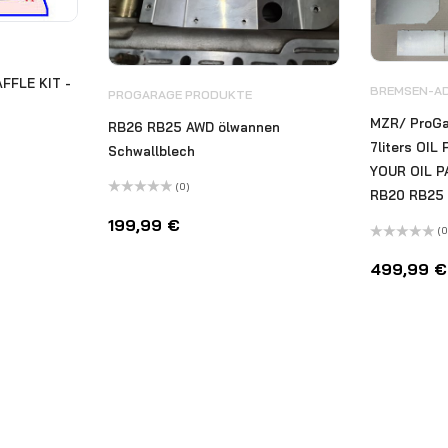
FFLE KIT -
BREMSEN-A
PROGARAGE PRODUKTE
MZR/ ProG
RB26 RB25 AWD ölwannen
7liters OI
Schwallblech
YOUR OIL P
(0)
RB20 RB25
Bewertet
mit
199,99
€
0
(0
von
Bewertet
5
mit
499,99
€
0
von
5