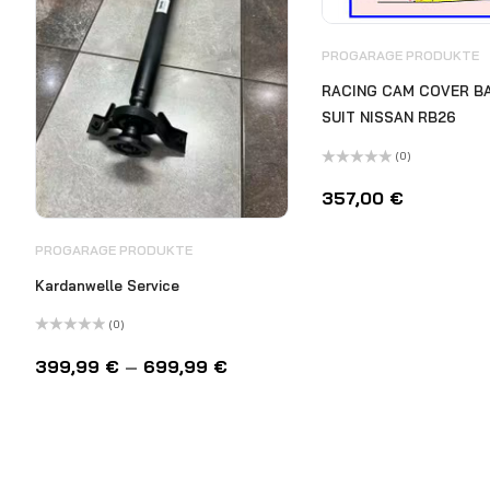
PROGARAGE PRODUKTE
RACING CAM COVER BA
SUIT NISSAN RB26
(0)
Bewertet
mit
357,00
€
0
von
5
PROGARAGE PRODUKTE
Kardanwelle Service
(0)
Bewertet
mit
399,99
€
–
699,99
€
0
von
5