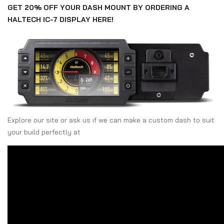
GET 20% OFF YOUR DASH MOUNT BY ORDERING A
HALTECH IC-7 DISPLAY HERE!
Explore our site or ask us if we can make a custom dash to suit
your build perfectly at