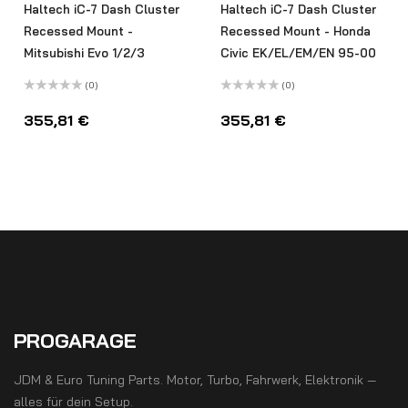
Haltech iC-7 Dash Cluster
Haltech iC-7 Dash Cluster
Recessed Mount -
Recessed Mount - Honda
Mitsubishi Evo 1/2/3
Civic EK/EL/EM/EN 95-00
(0)
(0)
Bewertet
Bewertet
mit
mit
355,81
€
355,81
€
0
0
von
von
5
5
PROGARAGE
JDM & Euro Tuning Parts. Motor, Turbo, Fahrwerk, Elektronik —
alles für dein Setup.