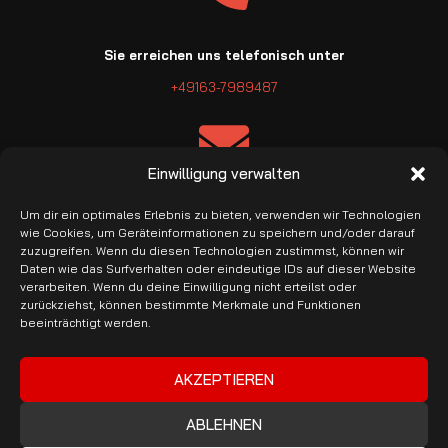
Sie erreichen uns telefonisch unter
+49163-7989487
Einwilligung verwalten
E-Mail: info@pro-garage.com
Um dir ein optimales Erlebnis zu bieten, verwenden wir Technologien
wie Cookies, um Geräteinformationen zu speichern und/oder darauf
zuzugreifen. Wenn du diesen Technologien zustimmst, können wir
Daten wie das Surfverhalten oder eindeutige IDs auf dieser Website
verarbeiten. Wenn du deine Einwilligung nicht erteilst oder
zurückziehst, können bestimmte Merkmale und Funktionen
beeinträchtigt werden.
Banküberweisung & PayPal
AKZEPTIEREN
ABLEHNEN
Copyright © 2026 ProGarage. Alle Rechte vorbehalten.