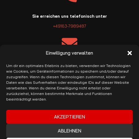
Sie erreichen uns telefonisch unter
+49163-7989487
Einwilligung verwalten
E-Mail: info@pro-garage.com
Um dir ein optimales Erlebnis zu bieten, verwenden wir Technologien
wie Cookies, um Geräteinformationen zu speichern und/oder darauf
zuzugreifen. Wenn du diesen Technologien zustimmst, können wir
Daten wie das Surfverhalten oder eindeutige IDs auf dieser Website
verarbeiten. Wenn du deine Einwilligung nicht erteilst oder
zurückziehst, können bestimmte Merkmale und Funktionen
beeinträchtigt werden.
Banküberweisung & PayPal
AKZEPTIEREN
ABLEHNEN
Copyright © 2026 ProGarage. Alle Rechte vorbehalten.