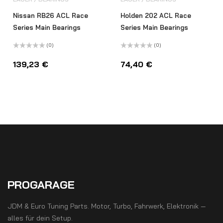
Nissan RB26 ACL Race
Holden 202 ACL Race
Series Main Bearings
Series Main Bearings
(0)
(0)
Bewertet
Bewertet
mit
mit
139,23
€
74,40
€
0
0
von
von
5
5
PROGARAGE
JDM & Euro Tuning Parts. Motor, Turbo, Fahrwerk, Elektronik —
alles für dein Setup.