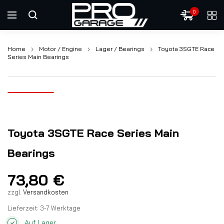
0
Home
Motor / Engine
Lager / Bearings
Toyota 3SGTE Race
Series Main Bearings
Toyota 3SGTE Race Series Main
Bearings
73,80
€
zzgl.
Versandkosten
Lieferzeit:
3-7 Werktage
Auf Lager