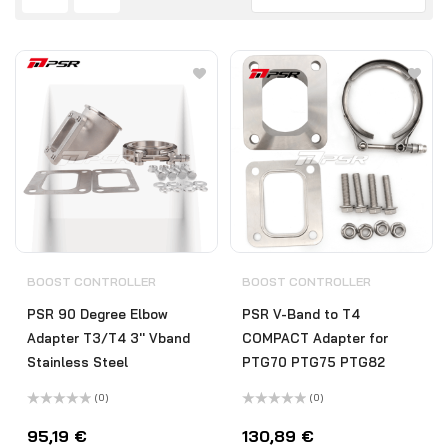
BOOST CONTROLLER
BOOST CONTROLLER
PSR 90 Degree Elbow
PSR V-Band to T4
Adapter T3/T4 3'' Vband
COMPACT Adapter for
Stainless Steel
PTG70 PTG75 PTG82
(0)
(0)
Bewertet
Bewertet
mit
mit
95,19
€
130,89
€
0
0