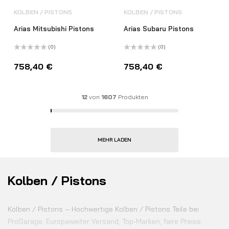
KOLBEN / PISTONS
KOLBEN / PISTONS
Arias Mitsubishi Pistons
Arias Subaru Pistons
(0)
(0)
Bewertet
Bewertet
mit
mit
758,40
€
758,40
€
0
0
von
von
5
5
12
von
1607
Produkten
MEHR LADEN
Kolben / Pistons
Kolben / Pistons – Hochwertige Kolben / Pistons Teile bei
ProGarage. Europaweiter Versand, Top-Marken, faire Preise.