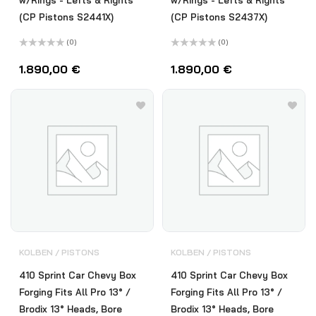
w/Rings - Lefts & Rights
w/Rings - Lefts & Rights
(CP Pistons S2441X)
(CP Pistons S2437X)
(0)
(0)
Bewertet
Bewertet
mit
mit
1.890,00
€
1.890,00
€
0
0
von
von
5
5
KOLBEN / PISTONS
KOLBEN / PISTONS
410 Sprint Car Chevy Box
410 Sprint Car Chevy Box
Forging Fits All Pro 13° /
Forging Fits All Pro 13° /
Brodix 13° Heads, Bore
Brodix 13° Heads, Bore