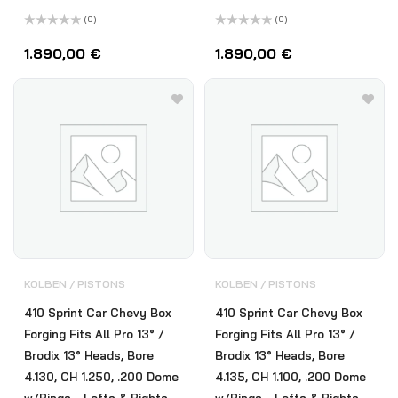
(0)
(0)
Bewertet
Bewertet
mit
mit
1.890,00
€
1.890,00
€
0
0
von
von
5
5
KOLBEN / PISTONS
KOLBEN / PISTONS
410 Sprint Car Chevy Box
410 Sprint Car Chevy Box
Forging Fits All Pro 13° /
Forging Fits All Pro 13° /
Brodix 13° Heads, Bore
Brodix 13° Heads, Bore
4.130, CH 1.250, .200 Dome
4.135, CH 1.100, .200 Dome