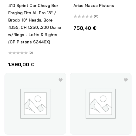
410 Sprint Car Chevy Box
Arias Mazda Pistons
Forging Fits All Pro 13° /
(0)
Brodix 13° Heads, Bore
Bewertet
mit
4.155, CH 1.250, .200 Dome
758,40
€
0
von
w/Rings - Lefts & Rights
5
(CP Pistons S2446X)
(0)
Bewertet
mit
1.890,00
€
0
von
5