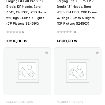
Forging Fits All Pro 13° /
Forging Fits All Pro 13° /
Brodix 13° Heads, Bore
Brodix 13° Heads, Bore
4.145, CH 1.100, .200 Dome
4.155, CH 1.100, .200 Dome
w/Rings - Lefts & Rights
w/Rings - Lefts & Rights
(CP Pistons S2439X)
(CP Pistons S2450X)
(0)
(0)
Bewertet
Bewertet
mit
mit
1.890,00
€
1.890,00
€
0
0
von
von
5
5
KOLBEN / PISTONS
KOLBEN / PISTONS