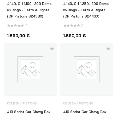
4.140, CH 1.100, .200 Dome
4.140, CH 1.250, .200 Dome
w/Rings - Lefts & Rights
w/Rings - Lefts & Rights
(CP Pistons S2438X)
(CP Pistons S2443X)
(0)
(0)
Bewertet
Bewertet
mit
mit
1.890,00
€
1.890,00
€
0
0
von
von
5
5
KOLBEN / PISTONS
KOLBEN / PISTONS
410 Sprint Car Chevy Box
410 Sprint Car Chevy Box