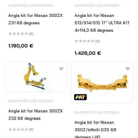
DAEMPFER UND FEDERN
DAEMPFER UND FEDERN
Angle kit for Nissan 300ZX
Angle kit for Nissan
Z31 68 degrees
S13/S14/S15 17″ ULTRA KIT
4×114,3 68 degrees
(0)
Bewertet
(0)
mit
1.190,00
€
0
Bewertet
von
mit
1.428,00
€
5
0
von
5
DAEMPFER UND FEDERN
Angle kit for Nissan 300ZX
DAEMPFER UND FEDERN
Z32 66 degrees
Angle kit for Nissan
350Z/infiniti G35 68
(0)
Bewertet
degrees LHD