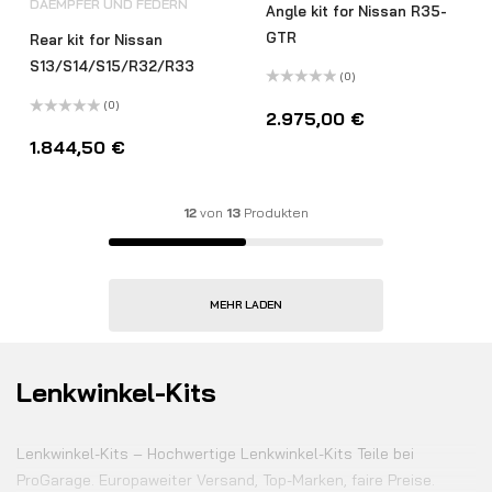
DAEMPFER UND FEDERN
Angle kit for Nissan R35-
GTR
Rear kit for Nissan
S13/S14/S15/R32/R33
(0)
Bewertet
(0)
mit
2.975,00
€
0
Bewertet
von
mit
1.844,50
€
5
0
von
5
12
von
13
Produkten
MEHR LADEN
Lenkwinkel-Kits
Lenkwinkel-Kits – Hochwertige Lenkwinkel-Kits Teile bei
ProGarage. Europaweiter Versand, Top-Marken, faire Preise.