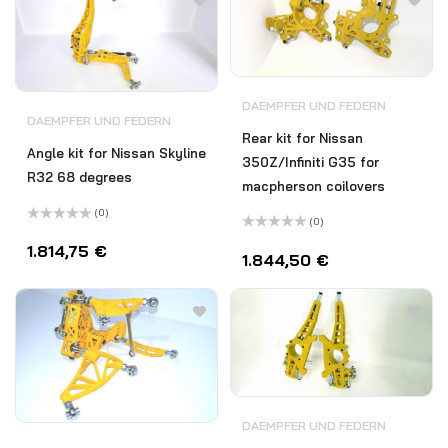
DAEMPFER UND FEDERN
DAEMPFER UND FEDERN
Rear kit for Nissan
Angle kit for Nissan Skyline
350Z/Infiniti G35 for
R32 68 degrees
macpherson coilovers
(0)
(0)
Bewertet
Bewertet
mit
1.814,75
€
mit
0
1.844,50
€
0
von
von
5
5
DAEMPFER UND FEDERN