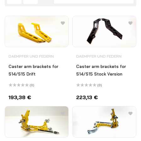
DAEMPFER UND FEDERN
DAEMPFER UND FEDERN
Caster arm brackets for
Caster arm brackets for
S14/S15 Drift
S14/S15 Stock Version
(0)
(0)
Bewertet
Bewertet
mit
mit
193,38
€
223,13
€
0
0
von
von
5
5