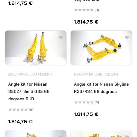
mit
1.814,75
€
0
von
(0)
5
Bewertet
mit
1.814,75
€
0
von
5
DAEMPFER UND FEDERN
DAEMPFER UND FEDERN
Angle kit for Nissan
Angle kit for Nissan Skyline
350Z/infiniti G35 68
R33/R34 68 degrees
degrees RHD
(0)
Bewertet
(0)
mit
1.814,75
€
Bewertet
0
mit
von
1.814,75
€
0
5
von
5